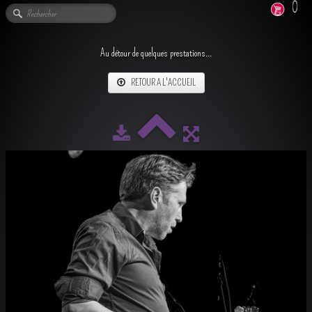
0
Au détour de quelques prestations...
RETOUR A L'ACCUEIL