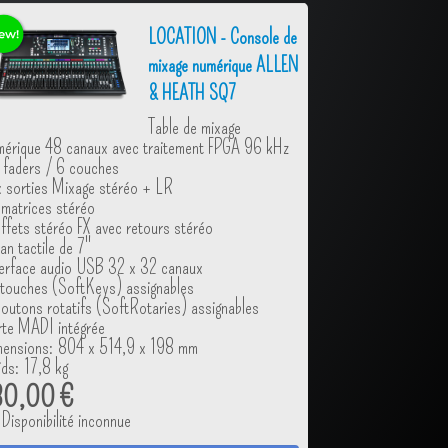
LOCATION - Console de
mixage numérique ALLEN
& HEATH SQ7
Table de mixage
mérique 48 canaux avec traitement FPGA 96 kHz
 faders / 6 couches
 sorties Mixage stéréo + LR
matrices stéréo
ffets stéréo FX avec retours stéréo
an tactile de 7"
terface audio USB 32 x 32 canaux
touches (SoftKeys) assignables
outons rotatifs (SoftRotaries) assignables
rte MADI intégrée
mensions: 804 x 514,9 x 198 mm
ds: 17,8 kg
80,00 €
Disponibilité inconnue