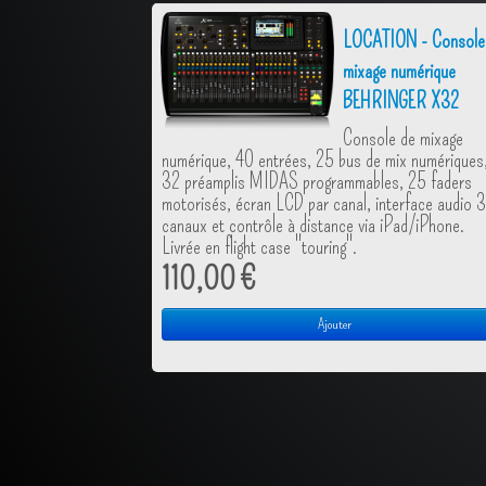
LOCATION - Console
mixage numérique
BEHRINGER X32
Console de mixage
numérique, 40 entrées, 25 bus de mix numériques
32 préamplis MIDAS programmables, 25 faders
motorisés, écran LCD par canal, interface audio 
canaux et contrôle à distance via iPad/iPhone.
Livrée en flight case "touring".
110,00 €
Ajouter