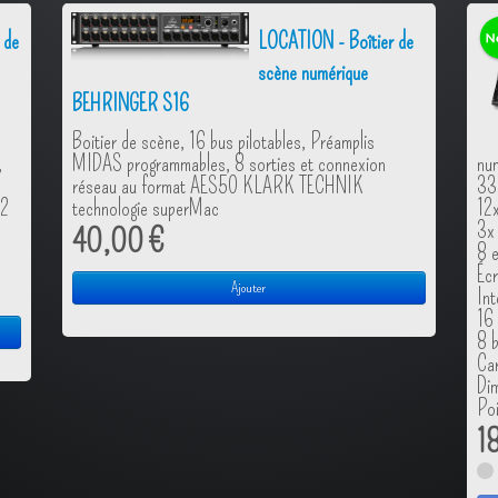
 de
LOCATION - Boîtier de
scène numérique
BEHRINGER S16
Boitier de scène, 16 bus pilotables, Préamplis
,
MIDAS programmables, 8 sorties et connexion
nu
réseau au format AES50 KLARK TECHNIK
33
32
technologie superMac
12x
3x 
40,00 €
8 e
Écr
Ajouter
In
16 
8 b
Ca
Di
Poi
1