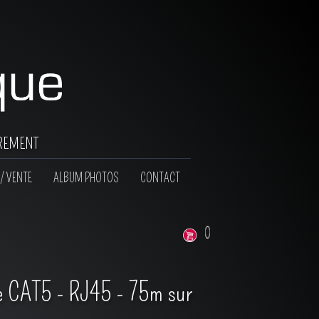
rement
/ VENTE
ALBUM PHOTOS
CONTACT
0
 CAT5 - RJ45 - 75m sur