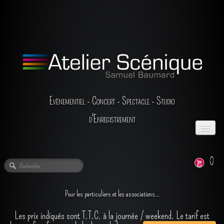
Evènementiel - Concert - Spectacle - Studio
d'Enregistrement
ACCUEIL
0
L'ENTREPRISE
LA LOCATION
▼
Pour les particuliers et les associations...
Les prix indiqués sont T.T.C. à la journée / weekend. Le tarif est
LES PRESTATIONS
▼