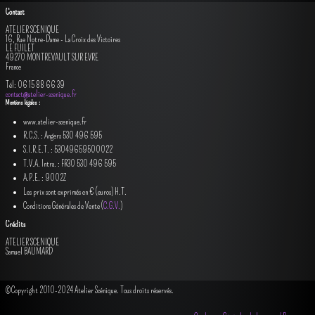
Contact
ATELIER SCENIQUE
16, Rue Notre-Dame - La Croix des Victoires
LE FUILET
49270 MONTREVAULT SUR EVRE
France
Tél: 06 15 88 66 39
contact@atelier-scenique.fr
Mentions légales :
www.atelier-scenique.fr
R.C.S. : Angers 530 496 595
S.I.R.E.T. : 53049659500022
T.V.A. Intra. : FR30 530 496 595
A.P.E. : 9002Z
Les prix sont exprimés en € (euros) H.T.
Conditions Générales de Vente (
C.G.V.
)
Crédits
ATELIER SCENIQUE
Samuel BAUMARD
©Copyright 2010-2024
Atelier Scénique
. Tous droits réservés.