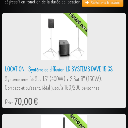
dégressif en fonction de la durée de location.
Coefficients de location
L'ENREGISTREMENT
150/200 pers.
L'INSTALLATION / VENTE
ALBUM PHOTOS
CONTACT
LOCATION - Système de diffusion LD SYSTEMS DAVE 15 G3
Système amplifié Sub 15" (400W) + 2 Sat 8" (150W).
Compact et puissant, idéal jusqu'à 150/200 personnes.
70,00 €
Prix:
50/100 pers.