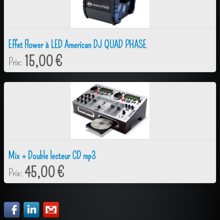
Effet Flower à LED American DJ QUAD PHASE
15,00 €
Prix:
Mix + Double lecteur CD mp3
45,00 €
Prix: