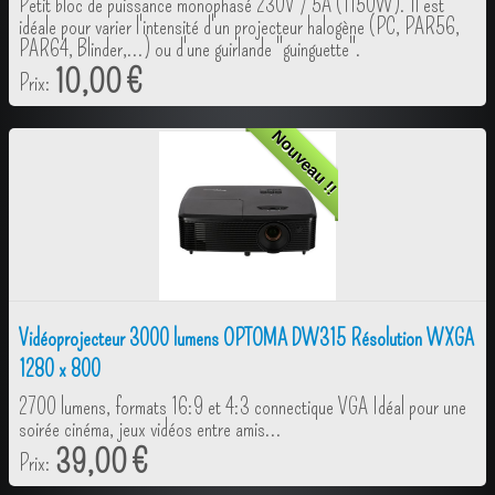
Petit bloc de puissance monophasé 230V / 5A (1150W). Il est
idéale pour varier l'intensité d'un projecteur halogène (PC, PAR56,
PAR64, Blinder,...) ou d'une guirlande "guinguette".
10,00 €
Prix:
Nouveau !!
Vidéoprojecteur 3000 lumens OPTOMA DW315 Résolution WXGA
1280 x 800
2700 lumens, formats 16:9 et 4:3 connectique VGA Idéal pour une
soirée cinéma, jeux vidéos entre amis...
39,00 €
Prix: