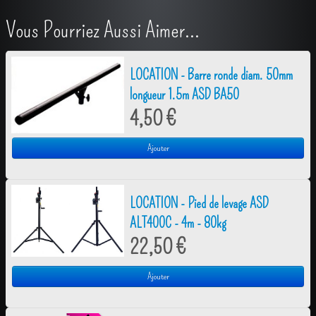
Vous Pourriez Aussi Aimer...
LOCATION - Barre ronde diam. 50mm
longueur 1.5m ASD BA50
4,50 €
Ajouter
LOCATION - Pied de levage ASD
ALT400C - 4m - 80kg
22,50 €
Ajouter