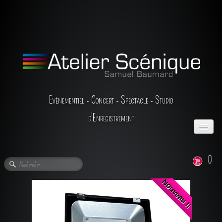
Evènementiel - Concert - Spectacle - Studio
d'Enregistrement
ACCUEIL
0
L'ENTREPRISE
Nouveau !!
LA LOCATION
▼
LES PRESTATIONS
▼