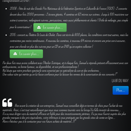
l’enregistrement CD/DVD :
2008 : Fête de nuit des Grands Prix Nationaux de la Fédération Sportive et Culturelle de France (FSCF) : 2 concerts
devant deux fois 2000 personnes : 2 écrans géants, 4 caméras et 62 micros sur scènes. Jusqu’à 100 musiciens sur
scène à sonoriser, mélangeant cuivres, percussions, mais aussi philharmonie et chants ! Drôle de mélange, pas simple
pour le sonorisateur !
En savoir plus...
2015 : concert au Théâtre St Louis de Cholet. Dans cet écrin de 800 places, les conditions sont tout autres, mais les
contraintes pas moins nombreuses. A nouveau les caméras, à nouveau 64 micros et encore une prise son à assurer,
avec une chorale en plus des cuivres pour un CD et un DVD qu’on espère collector !
En savoir plus...
Par deux fois nous avons collaboré avec l'Atelier Scénique, et à chaque fois, Samuel a répondu présent efficacement avec son
enthousiasme, sa bonne humeur, sa disponibilité, et son professionnalisme !
Nul doute que notre prochain spectacle sera sonorisé par ce spécialiste du son et des orchestres.
Une valeur sûre qui mérite qu’on lui fasse confiance pour lui laisser les rennes de la sonorisation de nos concerts !"
LA BF DU MAY
Plus...
Bien avant la création de son entreprise, Samuel nous conseillait déjà en termes de choix pour l'achat de nos
matériels. Ainsi, c'est tout naturellement que nous nous sommes tournés vers lui lorsqu'il a fallu investir de nouveau...
Il a su nous diriger vers du matériel efficace et fiable pour des investissements pérènes. Il a pu nous fournir auprès des plus
grandes marques à des prix équivalents, voire inférieurs à ceux pratiqués par les grands sites de vente en ligne...
Alors n'hésitez-pas à le contacter pour vos futurs achats de matériel..!!"