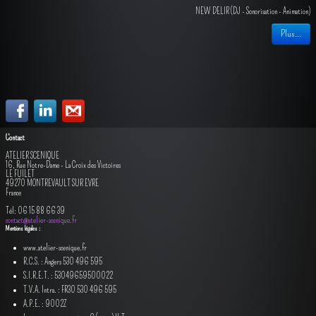
NEW DELIR (DJ - Sonorisation - Animation)
Plus...
Contact
ATELIER SCENIQUE
16, Rue Notre-Dame - La Croix des Victoires
LE FUILET
49270 MONTREVAULT SUR EVRE
France
Tél: 06 15 88 66 39
contact@atelier-scenique.fr
Mentions légales :
www.atelier-scenique.fr
R.C.S. : Angers 530 496 595
S.I.R.E.T. : 53049659500022
T.V.A. Intra. : FR30 530 496 595
A.P.E. : 9002Z