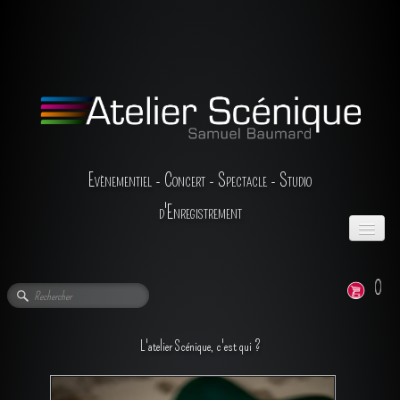
Evènementiel - Concert - Spectacle - Studio
d'Enregistrement
ACCUEIL
0
L'ENTREPRISE
LA LOCATION
▼
L'atelier Scénique, c'est qui ?
LES PRESTATIONS
▼