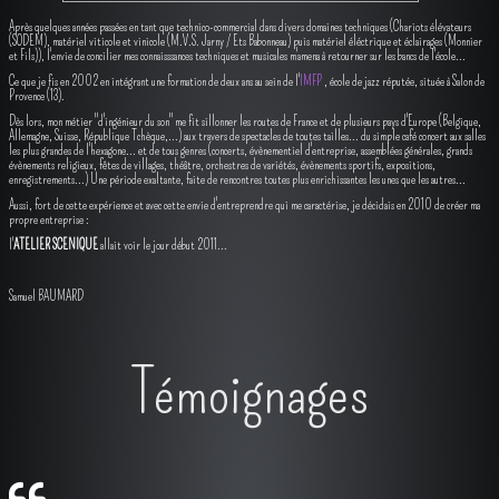
Après quelques années passées en tant que technico-commercial dans divers domaines techniques (Chariots élévateurs
(SODEM), matériel viticole et vinicole (M.V.S. Jarny / Ets Babonneau) puis matériel éléctrique et éclairages (Monnier
et Fils)), l'envie de concilier mes connaisssances techniques et musicales m'amena à retourner sur les bancs de l'école...
Ce que je fis en 2002 en intégrant une formation de deux ans au sein de l'
IMFP
, école de jazz réputée, située à Salon de
Provence (13).
Dès lors, mon métier "d'ingénieur du son" me fit sillonner les routes de France et de plusieurs pays d'Europe (Belgique,
Allemagne, Suisse, République Tchèque,...) aux travers de spectacles de toutes tailles... du simple café concert aux salles
les plus grandes de l'hexagone... et de tous genres (concerts, évènementiel d'entreprise, assemblées générales, grands
évènements religieux, fêtes de villages, théâtre, orchestres de variétés, évènements sportifs, expositions,
enregistrements...) Une période exaltante, faite de rencontres toutes plus enrichissantes les unes que les autres...
Aussi, fort de cette expérience et avec cette envie d'entreprendre qui me caractérise, je décidais en 2010 de créer ma
propre entreprise :
l'
ATELIER SCENIQUE
allait voir le jour début 2011...
Samuel BAUMARD
Témoignages