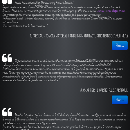
Toyota Material Handling Manufacturing France (Ancenis)
Depuis plusieurs années, Samuel BAUMARD sonorise nos évènements en intérieur comme en plein air sur notre site à
Ancenis. Nous avons pu récemment apprécier les nouvelles technologies qu’offrent notamment
les enceintes en ligne source
.
Les prestations de service et équipements proposés sont à la hauteur de la qualité que Toyota exige.
Professionnel averti, , sérieux, rigoureux, ponctuel, disponible et de bonne présentation, Samuel BAUMARD a su gagner
notre confiance.
Vous pouvez à votre tour lui faire confiance."
F. FARDEAU - TOYOTA MATERIAL HANDLING MANUFACTURING FRANCE (T.M.H.M.F.)
Plus...
Depuis plusieurs années, nous faisons confiance à la société ATELIER SCÉNIQUE pour la sonorisation de nos
salons professionnels et nous sommes toujours entièrement satisfaits de la prestation de Samuel BAUMARD.
Professionnalisme, sérieux et dynamisme sont ses principaux atouts et la qualité de la sonorisation est toujours au rendez-
vous. Nous avons toujours pu compter sur lui, sa réactivité et le souci de bien faire sont un gage de qualité pour les
prestations qu'il a toujours fourni à notre entreprise et même pour nos activités extra professionnelles. Je ne peux que le
remercier et lui souhaiter de grandir avec son entreprise."
J. CHARRIER - LIGARTIS (P.L.S.) ARTIPÔLE
Plus...
Membre (et même chef d’orchestre) de la BF de Drain, Samuel Baumard est une figure connue et reconnue dans
le monde de la Batterie-Fanfare. Et c’est tout naturellement que la BF du May s’est tournée vers lui au moment de trouver un
spécialiste du son pour sonoriser nos « big » concerts.
Par deux fois nous avons fait appel à lui pour gérer le son sur scène, pendant le direct, ainsi que pour la prise de son pour