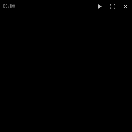
0
150 / 188
Au détour de quelques prestations...
RETOUR A L'ACCUEIL