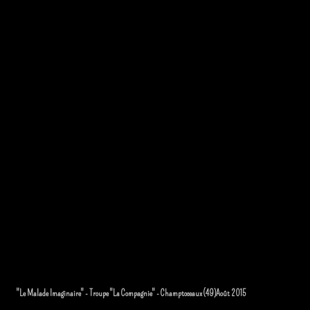
"Le Malade Imaginaire" - Troupe "La Compagnie" - Champtoceaux (49)Août 2015