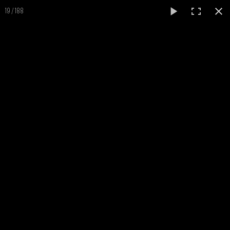
0
19 / 188
Au détour de quelques prestations...
RETOUR A L'ACCUEIL