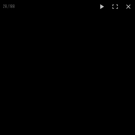
0
28 / 188
Au détour de quelques prestations...
RETOUR A L'ACCUEIL